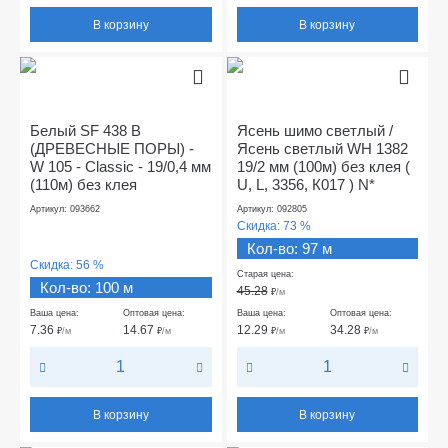
В корзину
В корзину
Белый SF 438 В
Ясень шимо светлый /
(ДРЕВЕСНЫЕ ПОРЫ) -
Ясень светлый WH 1382
W 105 - Classic - 19/0,4 мм
19/2 мм (100м) без клея (
(110м) без клея
U, L, 3356, К017 ) N*
Артикул: 093662
Артикул: 092805
Скидка:
73 %
Кол-во: 97 м
Скидка:
56 %
Старая цена:
Кол-во: 100 м
45.28
₽
/м
Ваша цена:
Оптовая цена:
Ваша цена:
Оптовая цена:
7.36
14.67
12.29
34.28
₽
/м
₽
/м
₽
/м
₽
/м
В корзину
В корзину