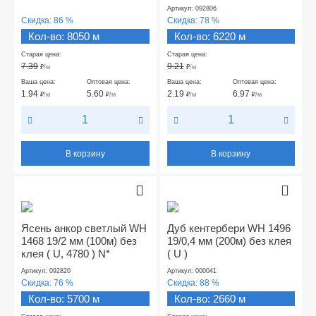
Артикул: 092806
Скидка:
86 %
Скидка:
78 %
Кол-во: 8050 м
Кол-во: 6220 м
Старая цена:
Старая цена:
7.39
9.21
₽
/м
₽
/м
Ваша цена:
Оптовая цена:
Ваша цена:
Оптовая цена:
1.94
5.60
2.19
6.97
₽
/м
₽
/м
₽
/м
₽
/м
В корзину
В корзину
Ясень анкор светлый WH
Дуб кентербери WH 1496
1468 19/2 мм (100м) без
19/0,4 мм (200м) без клея
клея ( U, 4780 ) N*
( U )
Артикул: 092820
Артикул: 000041
Скидка:
76 %
Скидка:
88 %
Кол-во: 5700 м
Кол-во: 2660 м