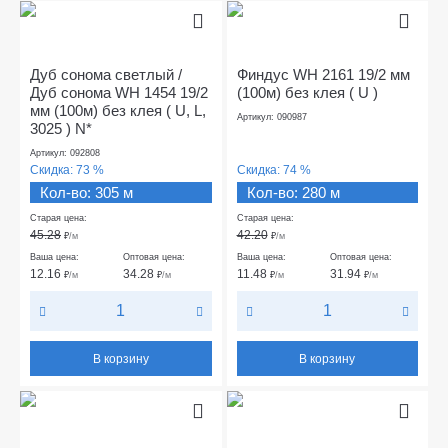
Дуб сонома светлый /
Финдус WH 2161 19/2 мм
Дуб сонома WH 1454 19/2
(100м) без клея ( U )
мм (100м) без клея ( U, L,
Артикул: 090987
3025 ) N*
Артикул: 092808
Скидка:
73 %
Скидка:
74 %
Кол-во: 305 м
Кол-во: 280 м
Старая цена:
Старая цена:
45.28
42.20
₽
/м
₽
/м
Ваша цена:
Оптовая цена:
Ваша цена:
Оптовая цена:
12.16
34.28
11.48
31.94
₽
/м
₽
/м
₽
/м
₽
/м
В корзину
В корзину