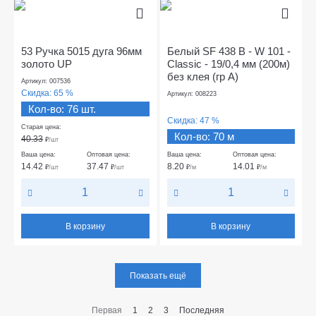
53 Ручка 5015 дуга 96мм
Белый SF 438 В - W 101 -
золото UP
Classic - 19/0,4 мм (200м)
без клея (гр А)
Артикул: 007536
Скидка:
65 %
Артикул: 008223
Кол-во: 76 шт.
Скидка:
47 %
Старая цена:
Кол-во: 70 м
40.33
₽
/шт
Ваша цена:
Оптовая цена:
Ваша цена:
Оптовая цена:
14.42
37.47
8.20
14.01
₽
/шт
₽
/шт
₽
/м
₽
/м
В корзину
В корзину
Показать ещё
Первая
1
2
3
Последняя