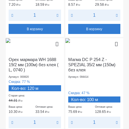
7.20
18.59
8.57
29.58
₽
/м
₽
/м
₽
/м
₽
/м
В корзину
В корзину
Орех мармара WH 1688
Магма DC P 254 Z -
19/2 мм (100м) без клея (
SPEZIAL 35/2 мм (150м)
L, 0740 )
без клея
Артикул: 000820
Артикул: 094414
Скидка:
77 %
Кол-во: 120 м
Скидка:
47 %
Старая цена:
Кол-во: 100 м
44.31
₽
/м
Ваша цена:
Оптовая цена:
Ваша цена:
Оптовая цена:
10.30
33.54
75.69
128.65
₽
/м
₽
/м
₽
/м
₽
/м