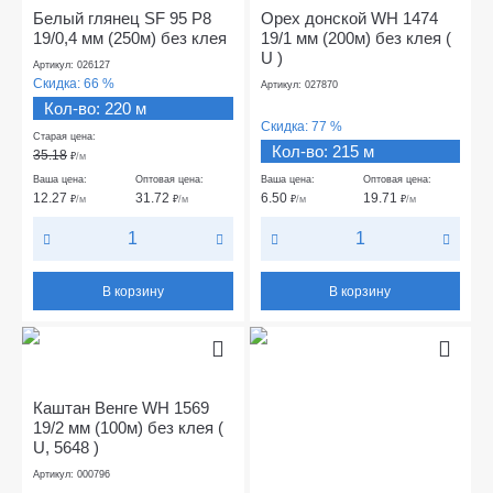
Белый глянец SF 95 Р8
Орех донской WH 1474
19/0,4 мм (250м) без клея
19/1 мм (200м) без клея (
U )
Артикул: 026127
Скидка:
66 %
Артикул: 027870
Кол-во: 220 м
Скидка:
77 %
Старая цена:
Кол-во: 215 м
35.18
₽
/м
Ваша цена:
Оптовая цена:
Ваша цена:
Оптовая цена:
12.27
31.72
6.50
19.71
₽
/м
₽
/м
₽
/м
₽
/м
В корзину
В корзину
Каштан Венге WH 1569
19/2 мм (100м) без клея (
U, 5648 )
Артикул: 000796