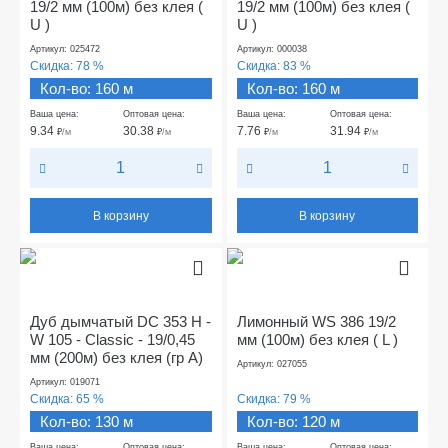
19/2 мм (100м) без клея (
19/2 мм (100м) без клея (
U )
U )
Артикул: 025472
Артикул: 000038
Скидка:
78 %
Скидка:
83 %
Кол-во: 160 м
Кол-во: 160 м
Ваша цена:
Оптовая цена:
Ваша цена:
Оптовая цена:
9.34
30.38
7.76
31.94
₽
/м
₽
/м
₽
/м
₽
/м
В корзину
В корзину
Дуб дымчатый DC 353 Н -
Лимонный WS 386 19/2
W 105 - Classic - 19/0,45
мм (100м) без клея ( L )
мм (200м) без клея (гр А)
Артикул: 027055
Артикул: 019071
Скидка:
65 %
Скидка:
79 %
Кол-во: 130 м
Кол-во: 120 м
Ваша цена:
Оптовая цена:
Ваша цена:
Оптовая цена: