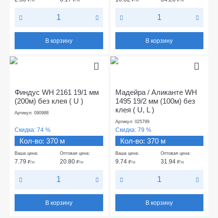
В корзину
В корзину
Финдус WH 2161 19/1 мм
Мадейра / Аликанте WH
(200м) без клея ( U )
1495 19/2 мм (100м) без
клея ( U, L )
Артикул: 090988
Артикул: 025799
Скидка:
74 %
Скидка:
79 %
Кол-во: 370 м
Кол-во: 370 м
Ваша цена:
Оптовая цена:
Ваша цена:
Оптовая цена:
7.79
20.80
9.74
31.94
₽
/м
₽
/м
₽
/м
₽
/м
В корзину
В корзину