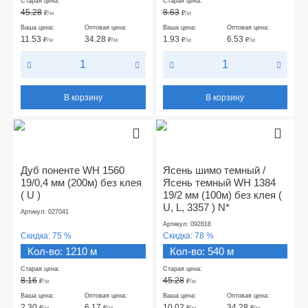
Старая цена:
Старая цена:
45.28
8.63
₽
/м
₽
/м
Ваша цена:
Оптовая цена:
Ваша цена:
Оптовая цена:
11.53
34.28
1.93
6.53
₽
/м
₽
/м
₽
/м
₽
/м
В корзину
В корзину
Дуб поненте WH 1560
Ясень шимо темный /
19/0,4 мм (200м) без клея
Ясень темный WH 1384
( U )
19/2 мм (100м) без клея (
U, L, 3357 ) N*
Артикул: 027041
Артикул: 092816
Скидка:
75 %
Скидка:
78 %
Кол-во: 1210 м
Кол-во: 540 м
Старая цена:
Старая цена:
8.16
45.28
₽
/м
₽
/м
Ваша цена:
Оптовая цена:
Ваша цена:
Оптовая цена:
2.30
6.17
10.02
34.28
₽
/м
₽
/м
₽
/м
₽
/м