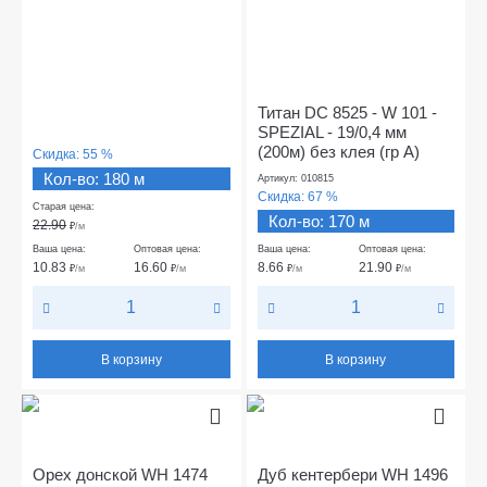
Титан DC 8525 - W 101 -
SPEZIAL - 19/0,4 мм
(200м) без клея (гр А)
Скидка:
55 %
Кол-во: 180 м
Артикул: 010815
Скидка:
67 %
Старая цена:
Кол-во: 170 м
22.90
₽
/м
Ваша цена:
Оптовая цена:
Ваша цена:
Оптовая цена:
10.83
16.60
8.66
21.90
₽
/м
₽
/м
₽
/м
₽
/м
В корзину
В корзину
Орех донской WH 1474
Дуб кентербери WH 1496