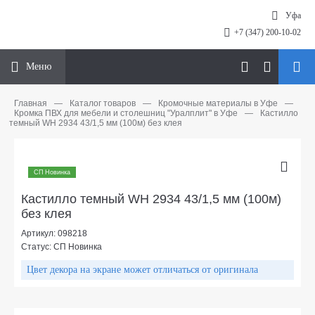
Уфа
+7 (347) 200-10-02
Меню
Главная
—
Каталог товаров
—
Кромочные материалы в Уфе
—
Кромка ПВХ для мебели и столешниц "Уралплит" в Уфе
—
Кастилло
темный WH 2934 43/1,5 мм (100м) без клея
СП Новинка
Кастилло темный WH 2934 43/1,5 мм (100м)
без клея
Артикул: 098218
Статус: СП Новинка
Цвет декора на экране может отличаться от оригинала