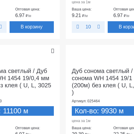
цена за 1м
Оптовая цена:
Ваша цена:
Оптовая це
6.97
9.21
6.97
₽
/м
₽
/м
₽
/м
В корзину
В корз
10
ма светлый / Дуб
Дуб сонома светлый /
H 1454 19/0,4 мм
сонома WH 1454 19/1
з клея ( U, L, 3025
(200м) без клея ( U, L
)
0
Артикул: 025464
: 11100 м
Кол-во: 9930 м
цена за 1м
Оптовая цена:
Ваша цена:
Оптовая це