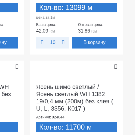
Кол-во: 13099 м
цена за 1м
на:
Ваша цена:
Оптовая цена:
42.09
31.86
₽
/м
₽
/м
ину
В корзину
10
 WH
Ясень шимо светлый /
 без
Ясень светлый WH 1382
19/0,4 мм (200м) без клея (
U, L, 3356, К017 )
Артикул: 024044
Кол-во: 11700 м