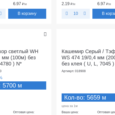
6.97
2.19
6.97
₽
/м
₽
/м
₽
/м
В корзину
В корз
10
кор светлый WH
Кашемир Серый / Тэ
2 мм (100м) без
WS 474 19/0,4 мм (20
 4780 ) N*
без клея ( U, L, 7045 )
0
Артикул: 018908
%
: 5700 м
Кол-во: 5659 м
цена за 1м
Оптовая цена:
Ваша цена:
Оптовая це