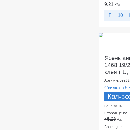
9.21
₽
/м
10
Ясень ан
1468 19/
клея ( U,
Артикул: 09282
Скидка:
76 
Кол-во
цена за 1м
Старая цена:
45.28
₽
/м
Ваша цена: