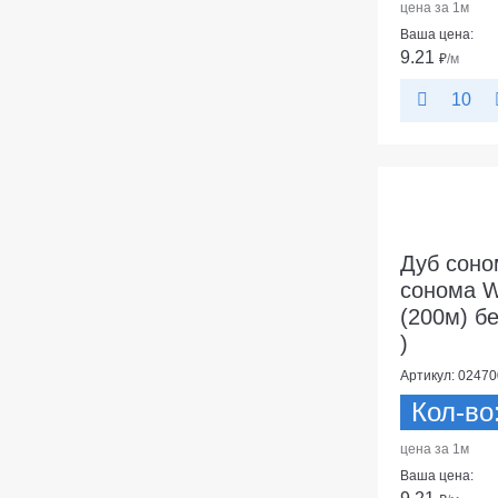
цена за 1м
Ваша цена:
9.21
₽
/м
10
Дуб соно
сонома W
(200м) бе
)
Артикул: 02470
Кол-во
цена за 1м
Ваша цена: