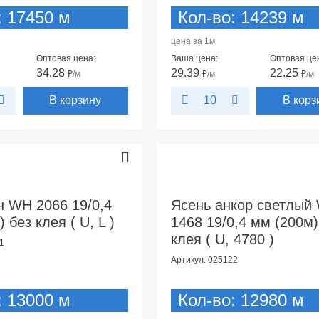
: 17450 м
Кол-во: 14239 м
цена за 1м
Оптовая цена:
Ваша цена:
Оптовая це
34.28
29.39
22.25
₽
/м
₽
/м
₽
/м
В корзину
В корз
10
н WH 2066 19/0,4
Ясень анкор светлый
 без клея ( U, L )
1468 19/0,4 мм (200м)
клея ( U, 4780 )
1
Артикул: 025122
: 13000 м
Кол-во: 12980 м