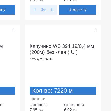
7.95
6.02
₽
/м
₽
/м
ину
В корзину
10
мм
Капучино WS 394 19/0,4 мм
(200м) без клея ( U )
Артикул: 026816
Кол-во: 7220 м
цена за 1м
на:
Ваша цена:
Оптовая цена:
7.95
6.02
₽
/м
₽
/м