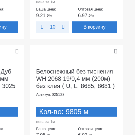
цена за 1м
на:
Ваша цена:
Оптовая цена:
9.21
6.97
₽
/м
₽
/м
ину
В корзину
10
 Дуб
Белоснежный без тиснения
 мм
WH 2068 19/0,4 мм (200м)
, 3025
без клея ( U, L, 8685, 8681 )
Артикул: 025128
Кол-во: 9805 м
цена за 1м
на:
Ваша цена:
Оптовая цена: