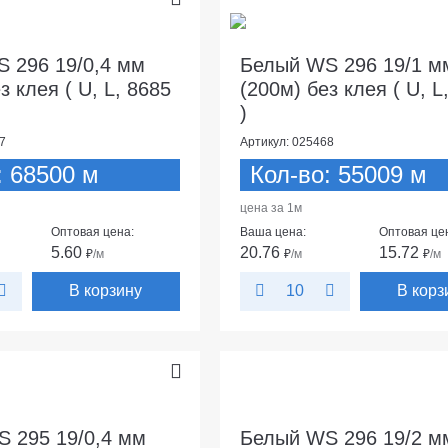
 296 19/0,4 мм
Белый WS 296 19/1 м
з клея ( U, L, 8685
(200м) без клея ( U, L
)
7
Артикул: 025468
: 68500 м
Кол-во: 55009 м
цена за 1м
Оптовая цена:
Ваша цена:
Оптовая це
5.60
20.76
15.72
₽
/м
₽
/м
₽
/м
В корзину
В корз
10
 295 19/0,4 мм
Белый WS 296 19/2 м