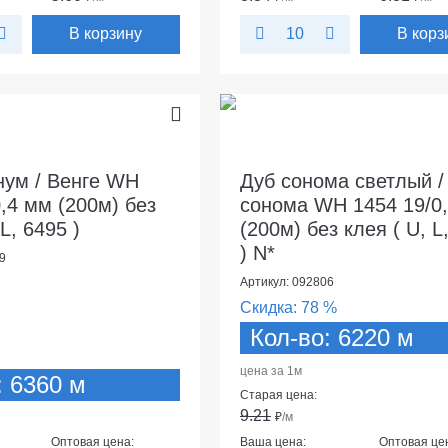
В корзину
В корз
10
нум / Венге WH
Дуб сонома светлый /
,4 мм (200м) без
сонома WH 1454 19/0
 L, 6495 )
(200м) без клея ( U, L
) N*
9
Артикул: 092806
Скидка:
78 %
Кол-во: 6220 м
цена за 1м
: 6360 м
Старая цена:
9.21
₽
/м
Оптовая цена:
Ваша цена:
Оптовая це