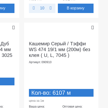
ину
В корзину
10
 Дуб
Кашемир Серый / Тэффи
,4 мм
WS 474 19/1 мм (200м) без
, 3025
клея ( U, L, 7045 )
Артикул: 090910
Кол-во: 6107 м
цена за 1м
на:
Ваша цена:
Оптовая цена: