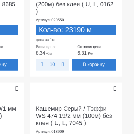
, 8685
(200м) без клея ( U, L, 0162
)
Артикул: 020550
Кол-во: 23190 м
цена за 1м
на:
Ваша цена:
Оптовая цена:
8.34
6.31
₽
/м
₽
/м
ину
В корзину
10
9/1 мм
Кашемир Серый / Тэффи
)
WS 474 19/2 мм (100м) без
клея ( U, L, 7045 )
Артикул: 018909