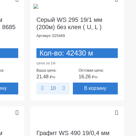
м
Серый WS 295 19/1 мм
, 8685
(200м) без клея ( U, L )
Артикул: 025469
Кол-во: 42430 м
цена за 1м
на:
Ваша цена:
Оптовая цена:
21.48
16.26
₽
/м
₽
/м
ину
В корзину
10
м
Графит WS 490 19/0,4 мм