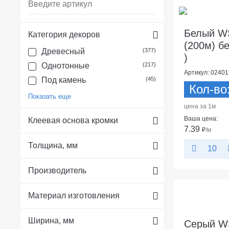
Белый WS
Категория декоров
(200м) бе
Древесный
(377)
)
Однотонные
(217)
Артикул: 02401
Под камень
(45)
Кол-во
Показать еще
цена за 1м
Ваша цена:
Клеевая основа кромки
7.39
₽
/м
Толщина, мм
10
Производитель
Материал изготовления
Ширина, мм
Серый WS