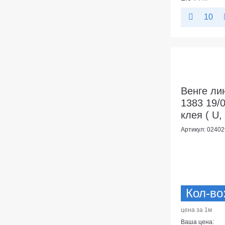
10
Венге ли
1383 19/0
клея ( U,
Артикул: 02402
Кол-во
цена за 1м
Ваша цена: