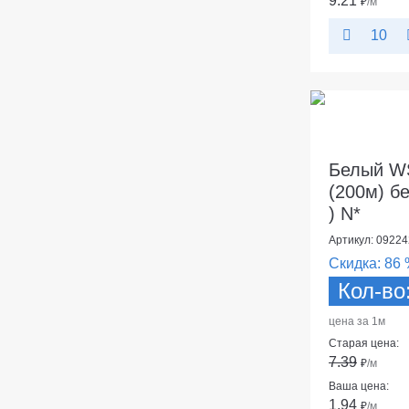
9.21
₽
/м
10
Белый WS
(200м) бе
) N*
Артикул: 09224
Скидка:
86 
Кол-во
цена за 1м
Старая цена:
7.39
₽
/м
Ваша цена:
1.94
₽
/м