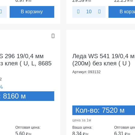
6.97
29.39
22.25
₽
/м
₽
/м
₽
/м
В корзину
В корз
10
 296 19/0,4 мм
Леда WS 541 19/0,4 
з клея ( U, L, 8685
(200м) без клея ( U )
Артикул: 093132
2
%
: 8160 м
Кол-во: 7520 м
цена за 1м
Оптовая цена:
Ваша цена:
Оптовая це
5.60
8.34
6.31
₽
/м
₽
/м
₽
/м