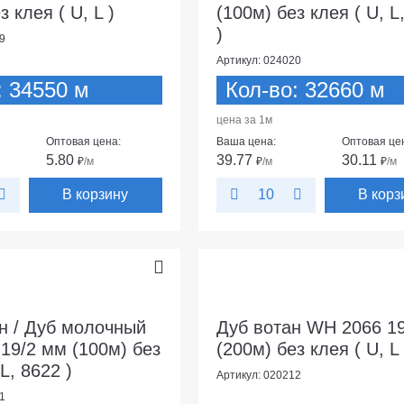
з клея ( U, L )
(100м) без клея ( U, L
)
9
Артикул: 024020
: 34550 м
Кол-во: 32660 м
цена за 1м
Оптовая цена:
Ваша цена:
Оптовая це
5.80
39.77
30.11
₽
/м
₽
/м
₽
/м
В корзину
В корз
10
н / Дуб молочный
Дуб вотан WH 2066 1
19/2 мм (100м) без
(200м) без клея ( U, L 
 L, 8622 )
Артикул: 020212
1