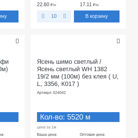
22.60
17.11
₽
/м
₽
/м
ину
В корзину
10
ффи
Ясень шимо светлый /
0м)
Ясень светлый WH 1382
19/2 мм (100м) без клея ( U,
L, 3356, К017 )
Артикул: 024042
Кол-во: 5520 м
цена за 1м
на:
Ваша цена:
Оптовая цена: