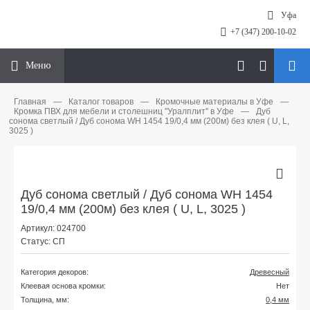
Уфа
+7 (347) 200-10-02
Меню
Главная
—
Каталог товаров
—
Кромочные материалы в Уфе
—
Кромка ПВХ для мебели и столешниц "Уралплит" в Уфе
—
Дуб
сонома светлый / Дуб сонома WH 1454 19/0,4 мм (200м) без клея ( U, L,
3025 )
Дуб сонома светлый / Дуб сонома WH 1454
19/0,4 мм (200м) без клея ( U, L, 3025 )
Артикул: 024700
Статус: СП
Категория декоров:
Древесный
Клеевая основа кромки:
Нет
Толщина, мм:
0,4 мм