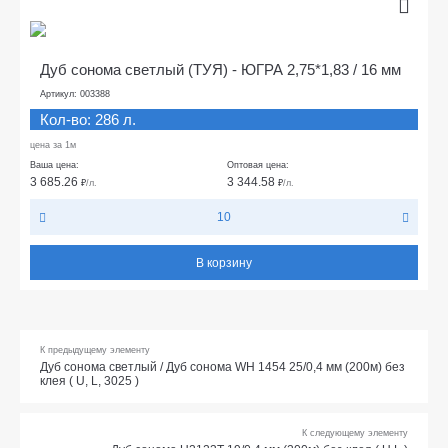
Дуб сонома светлый (ТУЯ) - ЮГРА 2,75*1,83 / 16 мм
Артикул: 003388
Кол-во: 286 л.
цена за 1м
Ваша цена:
Оптовая цена:
3 685.26
3 344.58
₽
/л.
₽
/л.
10
В корзину
К предыдущему элементу
Дуб сонома светлый / Дуб сонома WH 1454 25/0,4 мм (200м) без
клея ( U, L, 3025 )
К следующему элементу