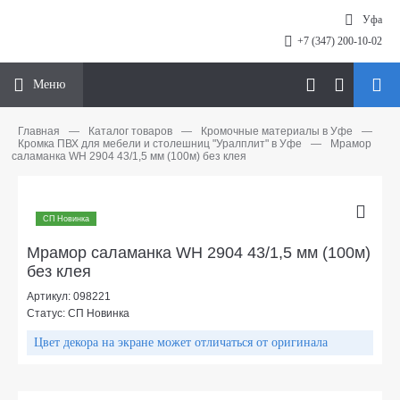
Уфа
+7 (347) 200-10-02
Меню
Главная
—
Каталог товаров
—
Кромочные материалы в Уфе
—
Кромка ПВХ для мебели и столешниц "Уралплит" в Уфе
—
Мрамор
саламанка WH 2904 43/1,5 мм (100м) без клея
СП Новинка
Мрамор саламанка WH 2904 43/1,5 мм (100м)
без клея
Артикул: 098221
Статус: СП Новинка
Цвет декора на экране может отличаться от оригинала