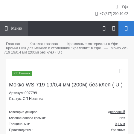
Уфа
+7 (347) 200-10-02
Меню
Главная
—
Каталог товаров
—
Кромочные материалы в Уфе
—
Кромка ПВХ для мебели и столешниц "Уралплит" в Уфе
—
Мокко WS
719 19/0,4 мм (200м) без клея ( U )
СП Новинка
Мокко WS 719 19/0,4 мм (200м) без клея ( U )
Артикул: 097799
Статус: СП Новинка
Категория декоров:
Древесный
Клеевая основа кромки:
Нет
Толщина, мм:
0,4 мм
Производитель:
Уралплит