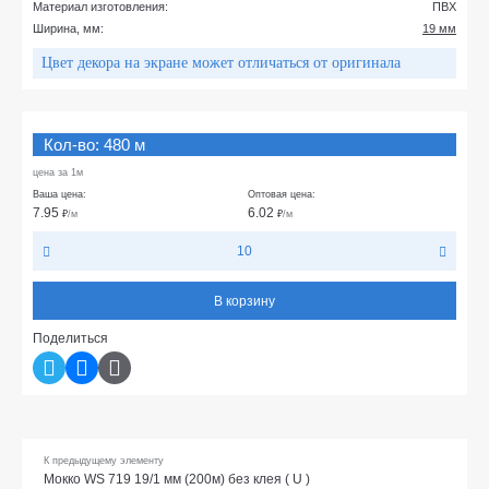
Материал изготовления:
ПВХ
Ширина, мм:
19 мм
Цвет декора на экране может отличаться от оригинала
Кол-во: 480 м
цена за 1м
Ваша цена:
Оптовая цена:
7.95
6.02
₽
/м
₽
/м
10
В корзину
Поделиться
К предыдущему элементу
Мокко WS 719 19/1 мм (200м) без клея ( U )