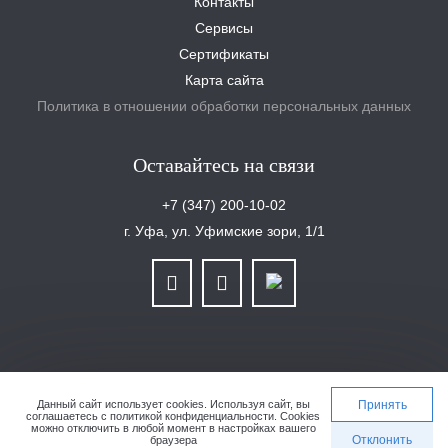
Контакты
Сервисы
Сертификаты
Карта сайта
Политика в отношении обработки персональных данных
Оставайтесь на связи
+7 (347) 200-10-02
г. Уфа, ул. Уфимские зори, 1/1
ООО «Уралплит» | ИНН/КПП 6679025768/667901001 | ОГРН 1126679029465
Данный сайт использует cookies.
Используя сайт, вы
Принять
соглашаетесь с
политикой конфиденциальности
. Cookies
можно отключить в любой момент в настройках вашего
Сделано в студии 4eo.ru
Отклонить
браузера